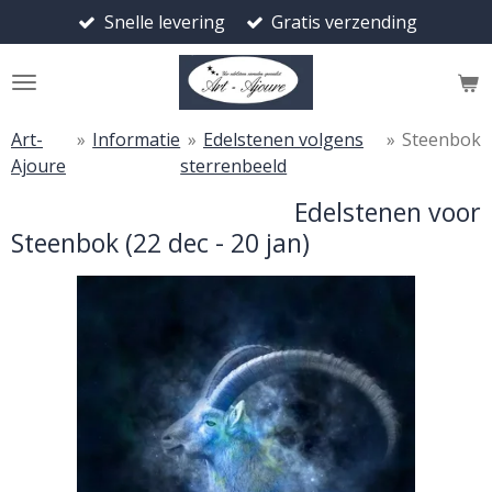
Snelle levering
Gratis verzending
Ga
direct
naar
de
hoofdinhoud
Art-
»
Informatie
»
Edelstenen volgens
»
Steenbok
Ajoure
sterrenbeeld
Edelstenen voor
Steenbok (22 dec - 20 jan)