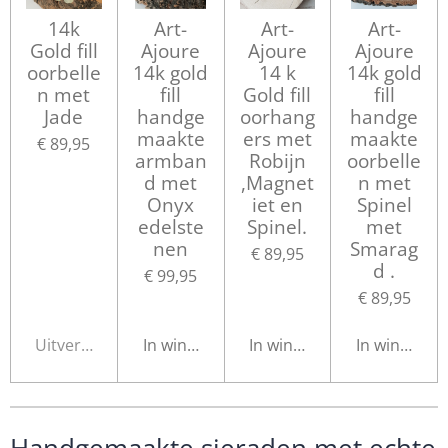
14k
Art-
Art-
Art-
Gold fill
Ajoure
Ajoure
Ajoure
oorbelle
14k gold
14 k
14k gold
n met
fill
Gold fill
fill
Jade
handge
oorhang
handge
maakte
ers met
maakte
€ 89,95
armban
Robijn
oorbelle
d met
,Magnet
n met
Onyx
iet en
Spinel
edelste
Spinel.
met
nen
Smarag
€ 89,95
d .
€ 99,95
€ 89,95
Uitverkocht
In winkelwagen
In winkelwagen
In winkelwa