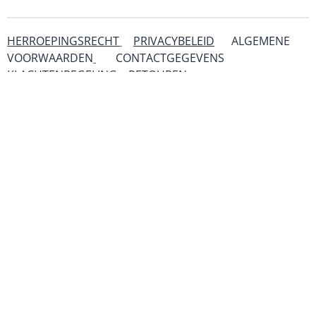
HERROEPINGSRECHT
PRIVACYBELEID
ALGEMENE
VOORWAARDEN
CONTACTGEGEVENS
KLACHTENREGELING
RETOUREN
& SERVICE
© 2019 - 2025 Art-Ajoure