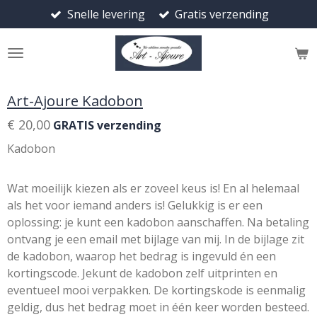
Snelle levering
Gratis verzending
Ga
direct
naar
de
hoofdinhoud
Art-Ajoure Kadobon
€ 20,00
GRATIS verzending
Kadobon
Wat moeilijk kiezen als er zoveel keus is! En al helemaal
als het voor iemand anders is! Gelukkig is er een
oplossing: je kunt een kadobon aanschaffen. Na betaling
ontvang je een email met bijlage van mij. In de bijlage zit
de kadobon, waarop het bedrag is ingevuld én een
kortingscode. Jekunt de kadobon zelf uitprinten en
eventueel mooi verpakken. De kortingskode is eenmalig
geldig, dus het bedrag moet in één keer worden besteed.