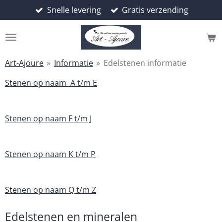
Snelle levering
Gratis verzending
Ga
direct
naar
de
hoofdinhoud
Art-Ajoure
»
Informatie
»
Edelstenen informatie
Stenen op naam A t/m E
Stenen op naam F t/m J
Stenen op naam K t/m P
Stenen op naam Q t/m Z
Edelstenen en mineralen