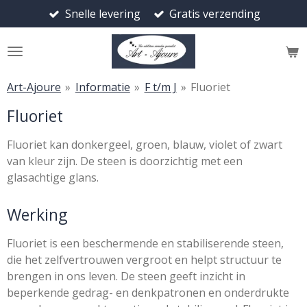
Snelle levering
Gratis verzending
Ga
direct
naar
de
hoofdinhoud
Art-Ajoure
»
Informatie
»
F t/m J
»
Fluoriet
Fluoriet
Fluoriet kan donkergeel, groen, blauw, violet of zwart
van kleur zijn. De steen is doorzichtig met een
glasachtige glans.
Werking
Fluoriet
is een beschermende en stabiliserende steen,
die het zelfvertrouwen vergroot en helpt structuur te
brengen in ons leven. De steen geeft inzicht in
beperkende gedrag- en denkpatronen en onderdrukte