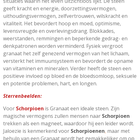
situaties waarin het leven uitzichtloos lijkt. De steen
geeft kracht en energie, doorzettingsvermogen,
uithoudingsvermogen, zelfvertrouwen, wilskracht en
vitaliteit. Het bevordert hoop en moed, optimisme,
levensvreugde en overlevingsdrang. Blokkades,
weerstanden, remmingen en beperkende gedrag- en
denkpatronen worden verminderd. Fysiek vergroot
granaat het zelf genezend vermogen van het lichaam,
versterkt het immuunsysteem en bevordert de opname
van vitaminen en mineralen. Verder heeft de steen een
positieve invloed op bloed en de bloedsomloop, seksuele
en potentie problemen, hart, en longen.
Sterrenbeelden:
Voor
Schorpioen
is Granaat een ideale steen. Zijn
magische vermogens zullen mensen naar
Schorpioen
trekken als een magneet, waardoor hij een leider wordt.
Jaloezie is kenmerkend voor
Schorpioenen
,
maar met
behulp van een Granaat wordt het gemakkelijker om op