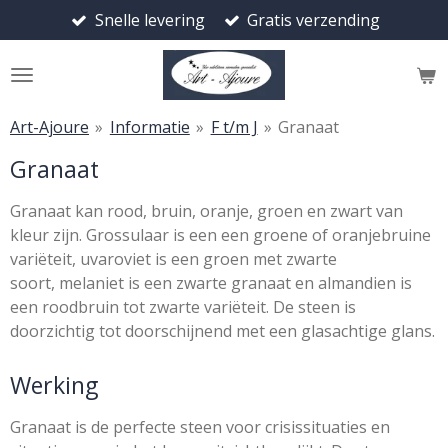
Snelle levering
Gratis verzending
Ga
direct
naar
de
hoofdinhoud
Art-Ajoure
»
Informatie
»
F t/m J
»
Granaat
Granaat
Granaat kan rood, bruin, oranje, groen en zwart van
kleur zijn. Grossulaar is een een groene of oranjebruine
variëteit, uvaroviet is een groen met zwarte
soort, melaniet is een zwarte granaat en almandien is
een roodbruin tot zwarte variëteit. De steen is
doorzichtig tot doorschijnend met een glasachtige glans.
Werking
Granaat is de perfecte steen voor crisissituaties en