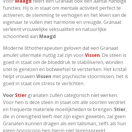
Voor
Maagd
heeft een Granaat ook een aantal handige
functies. Hij is in staat om mentale activiteit perfect te
activeren, de stemming te verhogen en het leven van de
eigenaar te vullen met harmonie en vreugde. Granaat
verleent vrouwelijke seksualiteit en natuurlijke
schoonheid aan
Maagd
.
Moderne lithotherapeuten geloven dat een Granaat
amulet uitermate nuttig zal zijn voor
Vissen
. De steen is
goed in staat om de bloeddruk te stabiliseren, wonden
snel te genezen en botweefsel te versterken. Het kristal
helpt vrouwen
Vissen
met psychische stoornissen, het is
goed in staat om stress te verlichten.
Voor
Stier
granaten zullen categorisch niet werken.
Voor hen is deze steen in staat om alle soorten verdriet
en frequente materiële moeilijkheden te brengen.
Stier
,
die in onenigheid leeft met zijn eigen geweten, zal geen
Granaten kunnen dragen als een talisman, zelfs als hun
eigen horoscoop hen hierin niet tegenspreekt.