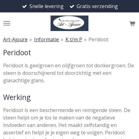
Snelle levering
Gratis verzending
Ga
direct
naar
de
hoofdinhoud
Art-Ajoure
»
Informatie
»
K t/m P
»
Peridoot
Peridoot
Peridoot
is geelgroen en olijfgroen tot donkergroen. De
steen is doorschijnend tot doorzichtig met een
glasachtige glans.
Werking
Peridoot is een beschermende en reinigende steen. De
steen helpt om je los te maken van de negatieve
invloeden van anderen. Het maakt zelfstandig en
assertief en helpt je je eigen weg te volgen. Peridoot