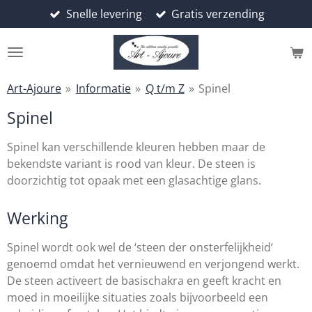
Snelle levering
Gratis verzending
Ga
direct
naar
de
hoofdinhoud
Art-Ajoure
»
Informatie
»
Q t/m Z
»
Spinel
Spinel
Spinel kan verschillende kleuren hebben maar de
bekendste variant is rood van kleur. De steen is
doorzichtig tot opaak met een glasachtige glans.
Werking
Spinel wordt ook wel de ‘steen der onsterfelijkheid‘
genoemd omdat het vernieuwend en verjongend werkt.
De steen activeert de basischakra en geeft kracht en
moed in moeilijke situaties zoals bijvoorbeeld een