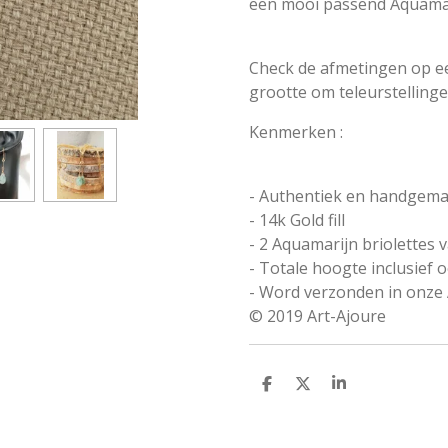
een mooi passend Aquamari
Check de afmetingen op ee
grootte om teleurstelling
Kenmerken :
- Authentiek en handgemaa
- 14k Gold fill
- 2 Aquamarijn briolettes
- Totale hoogte inclusief o
- Word verzonden in onze 
© 2019 Art-Ajoure
D
D
S
e
e
h
l
e
a
e
l
r