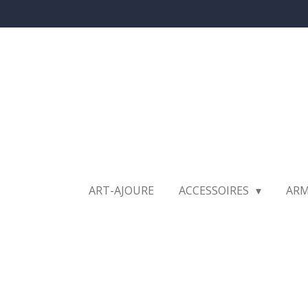
Ga
direct
naar
de
hoofdinhoud
ART-AJOURE
ACCESSOIRES
AR