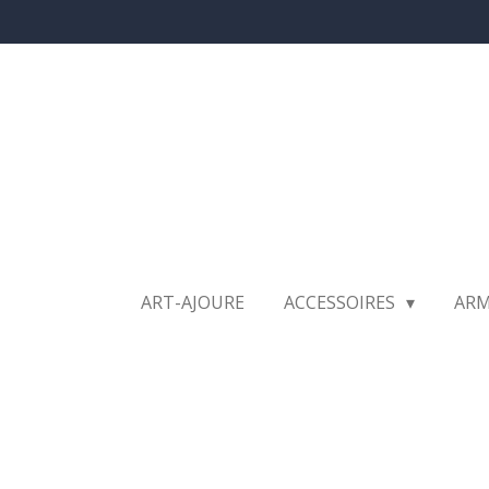
Ga
direct
naar
de
hoofdinhoud
ART-AJOURE
ACCESSOIRES
AR