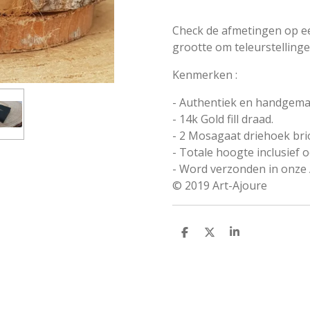
Check de afmetingen op ee
grootte om teleurstelling
Kenmerken :
- Authentiek en handgemaa
- 14k Gold fill draad.
- 2 Mosagaat driehoek br
- Totale hoogte inclusief o
- Word verzonden in onze 
© 2019 Art-Ajoure
D
D
S
e
e
h
l
e
a
e
l
r
n
e