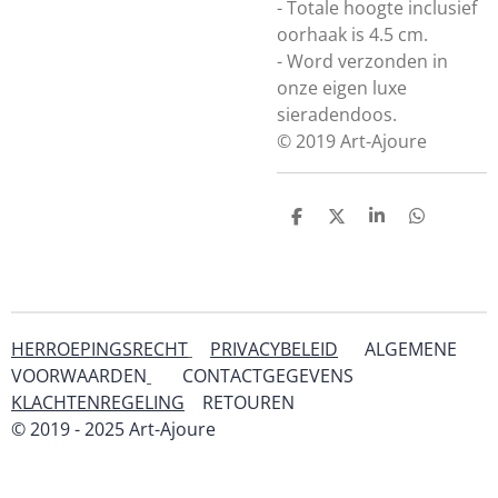
- Totale hoogte inclusief
oorhaak is 4.5 cm.
- Word verzonden in
onze eigen luxe
sieradendoos.
© 2019 Art-Ajoure
D
D
S
D
e
e
h
e
l
e
a
l
e
l
r
e
n
e
n
HERROEPINGSRECHT
PRIVACYBELEID
ALGEMENE
VOORWAARDEN
CONTACTGEGEVENS
KLACHTENREGELING
RETOUREN
& SERVICE
© 2019 - 2025 Art-Ajoure