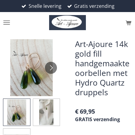
Snelle levering
Gratis verzending
Ga
direct
naar
de
hoofdinhoud
Art-Ajoure 14k
gold fill
handgemaakte
oorbellen met
Hydro Quartz
druppels
€ 69,95
GRATIS verzending