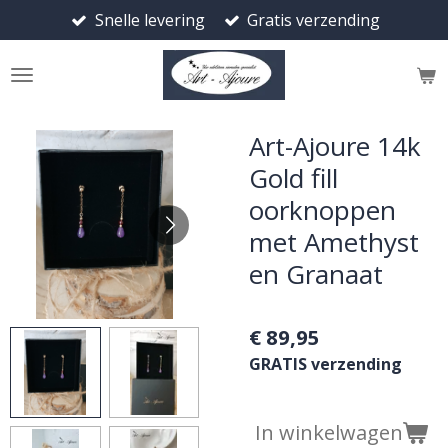
Snelle levering
Gratis verzending
Ga
direct
naar
de
hoofdinhoud
Art-Ajoure 14k
Gold fill
oorknoppen
met Amethyst
en Granaat
€ 89,95
GRATIS verzending
In winkelwagen