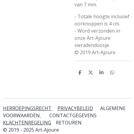
van 7 mm.
- Totale hoogte inclusief
oorknoppen is 4 cm.
- Word verzonden in
onze Art-Ajoure
sieradendoosje.
© 2019 Art-Ajoure
D
D
S
D
e
e
h
e
l
e
a
l
e
l
r
e
n
e
n
HERROEPINGSRECHT
PRIVACYBELEID
ALGEMENE
VOORWAARDEN
CONTACTGEGEVENS
KLACHTENREGELING
RETOUREN
& SERVICE
© 2019 - 2025 Art-Ajoure