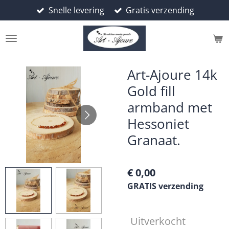
Snelle levering
Gratis verzending
Ga
direct
naar
de
hoofdinhoud
Art-Ajoure 14k
Gold fill
armband met
Hessoniet
Granaat.
€ 0,00
GRATIS verzending
Uitverkocht