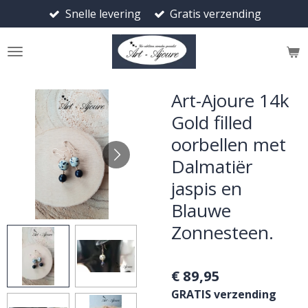
Snelle levering
Gratis verzending
Ga
direct
naar
de
hoofdinhoud
Art-Ajoure 14k
Gold filled
oorbellen met
Dalmatiër
jaspis en
Blauwe
Zonnesteen.
€ 89,95
GRATIS verzending