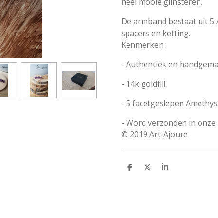
heel mooie glinsteren.
De armband bestaat uit 5 
spacers en ketting.
Kenmerken :
- Authentiek en handgemaa
- 14k goldfill.
-
5
facetgeslepen Amethys
- Word verzonden in onze 
© 2019 Art-Ajoure
D
D
S
e
e
h
l
e
a
e
l
r
n
e