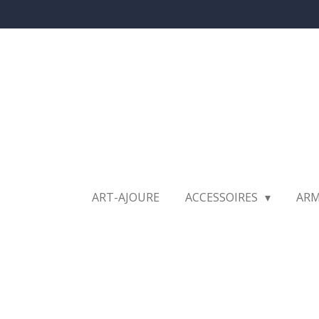
Ga
direct
naar
de
hoofdinhoud
ART-AJOURE
ACCESSOIRES
AR