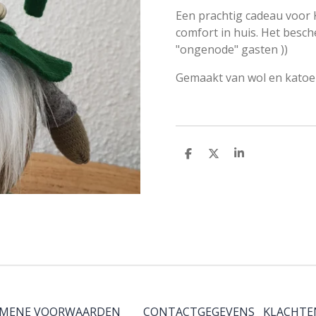
Een prachtig cadeau voor K
comfort in huis. Het besc
"ongenode" gasten ))
Gemaakt van wol en katoe
D
D
S
e
e
h
l
e
a
e
l
r
n
e
EMENE VOORWAARDEN
CONTACTGEGEVENS
KLACHTE