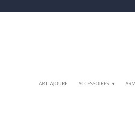
Ga
direct
naar
de
hoofdinhoud
ART-AJOURE
ACCESSOIRES
AR