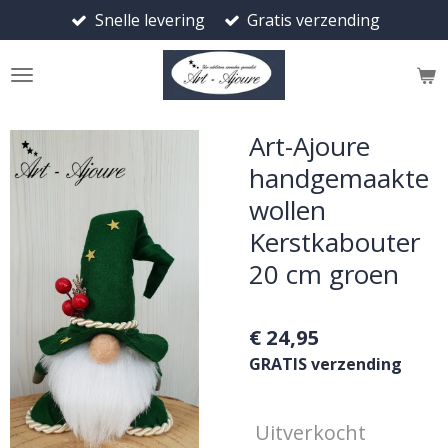
Snelle levering
Gratis verzending
Ga
direct
naar
de
hoofdinhoud
Art-Ajoure
handgemaakte
wollen
Kerstkabouter
20 cm groen
€ 24,95
GRATIS verzending
Uitverkocht