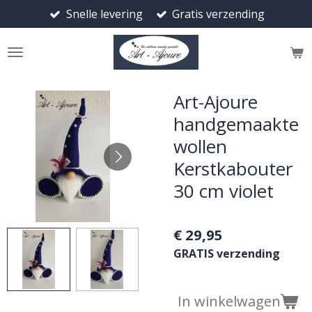
Snelle levering
Gratis verzending
Ga
direct
naar
de
hoofdinhoud
Art-Ajoure
handgemaakte
wollen
Kerstkabouter
30 cm violet
€ 29,95
GRATIS verzending
In winkelwagen