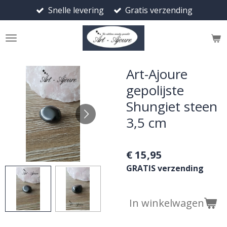
Snelle levering
Gratis verzending
Ga
direct
naar
de
hoofdinhoud
Art-Ajoure
gepolijste
Shungiet steen
3,5 cm
€ 15,95
GRATIS verzending
In winkelwagen