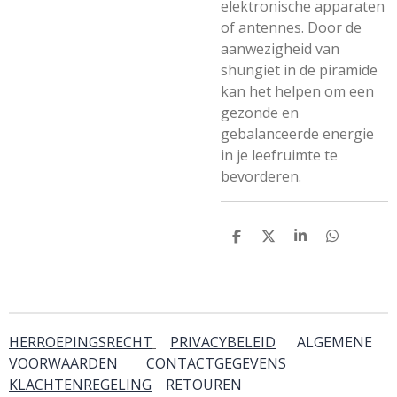
elektronische apparaten
of antennes. Door de
aanwezigheid van
shungiet in de piramide
kan het helpen om een
gezonde en
gebalanceerde energie
in je leefruimte te
bevorderen.
D
D
S
D
e
e
h
e
l
e
a
l
e
l
r
e
n
e
n
HERROEPINGSRECHT
PRIVACYBELEID
ALGEMENE
VOORWAARDEN
CONTACTGEGEVENS
KLACHTENREGELING
RETOUREN
& SERVICE