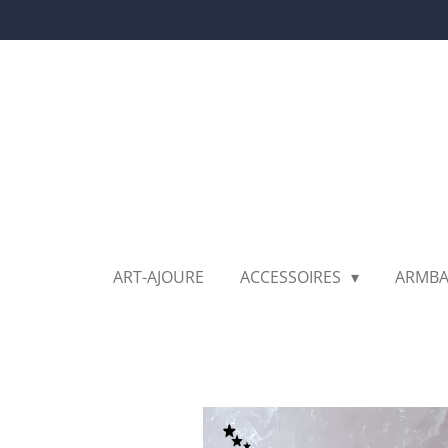
Ga
direct
naar
de
hoofdinhoud
ART-AJOURE
ACCESSOIRES
ARMB