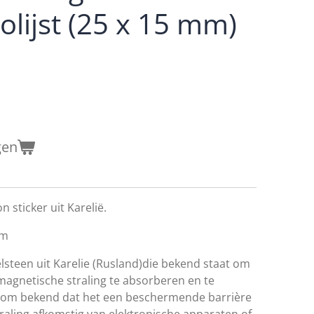
olijst (25 x 15 mm)
gen
n sticker uit Karelië.
mm
lsteen uit Karelie (Rusland)die bekend staat om
agnetische straling te absorberen en te
 erom bekend dat het een beschermende barrière
raling afkomstig van elektronische apparaten of