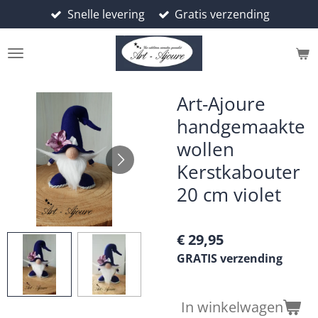
Snelle levering
Gratis verzending
Ga
direct
naar
de
hoofdinhoud
Art-Ajoure
handgemaakte
wollen
Kerstkabouter
20 cm violet
€ 29,95
GRATIS verzending
In winkelwagen