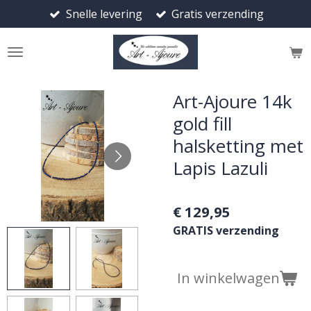
Snelle levering
Gratis verzending
Ga
direct
naar
de
hoofdinhoud
Art-Ajoure 14k
gold fill
halsketting met
Lapis Lazuli
€ 129,95
GRATIS verzending
In winkelwagen