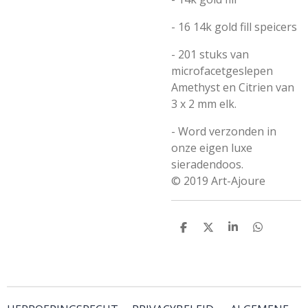
- 16 14k gold fill speicers
- 201 stuks van
microfacetgeslepen
Amethyst en Citrien van
3 x 2 mm elk.
- Word verzonden in
onze eigen luxe
sieradendoos.
© 2019 Art-Ajoure
D
D
S
D
e
e
h
e
l
e
a
l
e
l
r
e
n
e
n