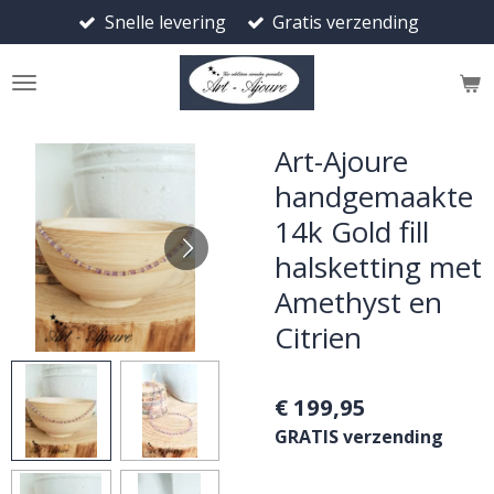
Snelle levering
Gratis verzending
Ga
direct
naar
de
hoofdinhoud
Art-Ajoure
handgemaakte
14k Gold fill
halsketting met
Amethyst en
Citrien
€ 199,95
GRATIS verzending