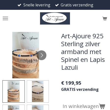
Snelle levering
Gratis verzending
Ga
direct
naar
de
hoofdinhoud
Art-Ajoure 925
Sterling zilver
armband met
Spinel en Lapis
Lazuli
€ 199,95
GRATIS verzending
In winkelwagen