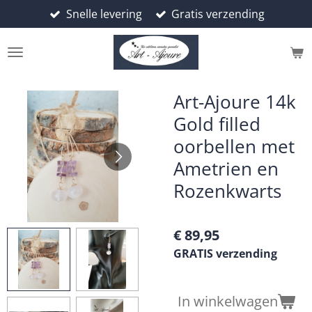
Snelle levering
Gratis verzending
Ga
direct
naar
de
hoofdinhoud
Art-Ajoure 14k
Gold filled
oorbellen met
Ametrien en
Rozenkwarts
€ 89,95
GRATIS verzending
In winkelwagen