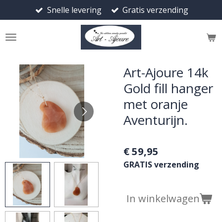
Snelle levering
Gratis verzending
Ga
direct
naar
de
hoofdinhoud
Art-Ajoure 14k
Gold fill hanger
met oranje
Aventurijn.
€ 59,95
GRATIS verzending
In winkelwagen