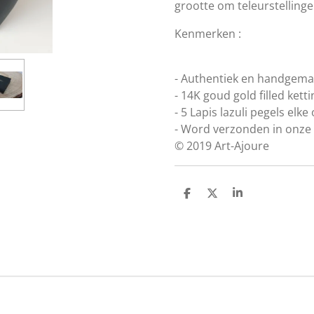
grootte om teleurstelling
Kenmerken :
- Authentiek en handgemaa
- 14K goud gold filled ketti
- 5 Lapis lazuli pegels el
- Word verzonden in onze 
© 2019 Art-Ajoure
D
D
S
e
e
h
l
e
a
e
l
r
n
e