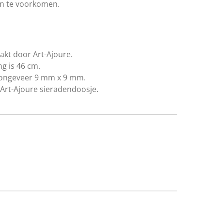
en te voorkomen.
kt door Art-Ajoure.
ng is 46 cm.
ke ongeveer 9 mm x 9 mm.
Art-Ajoure sieradendoosje.