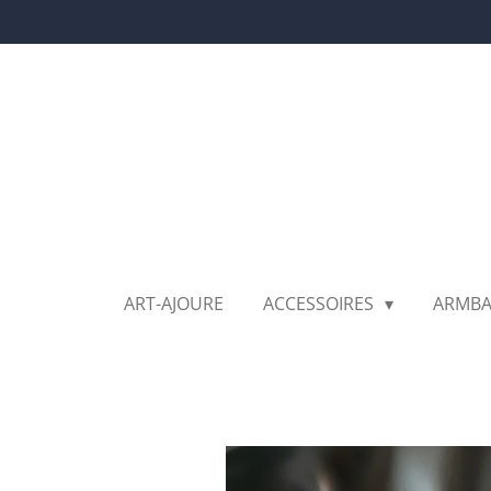
Ga
direct
naar
de
hoofdinhoud
ART-AJOURE
ACCESSOIRES
ARMB