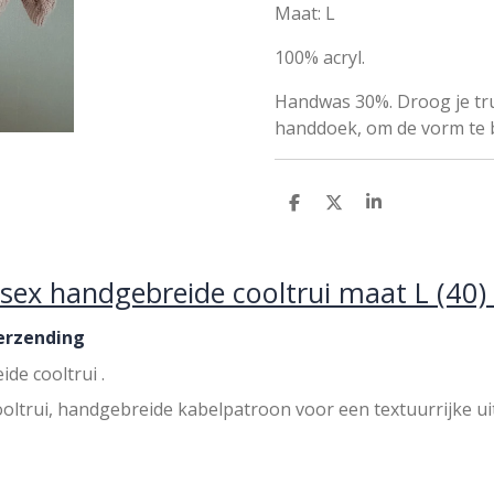
Maat: L
100% acryl.
Hand
was 30%. Droog je tru
handdoek, om de vorm te
D
D
S
e
e
h
l
e
a
e
l
r
n
e
isex handgebreide cooltrui maat L (40)
erzending
de cooltrui .
oltrui, handgebreide kabelpatroon voor een textuurrijke ui