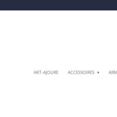
Ga
direct
naar
de
hoofdinhoud
ART-AJOURE
ACCESSOIRES
AR