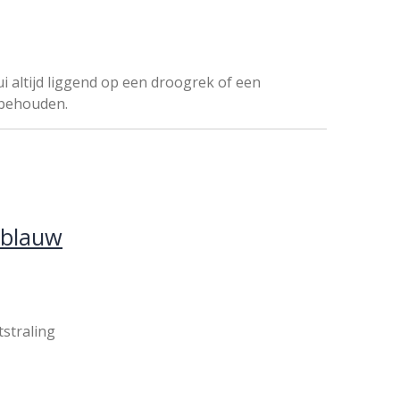
i altijd liggend op een droogrek of een
 behouden.
 blauw
tstraling