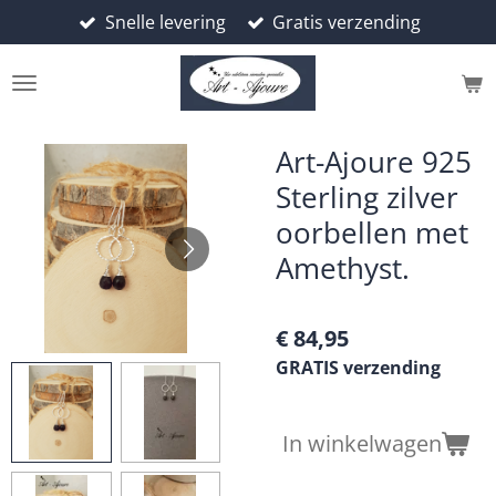
Snelle levering
Gratis verzending
Ga
direct
naar
de
hoofdinhoud
Art-Ajoure 925
Sterling zilver
oorbellen met
Amethyst.
€ 84,95
GRATIS verzending
In winkelwagen