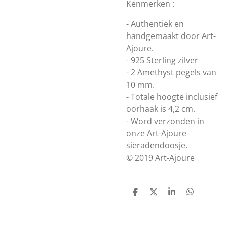
Kenmerken :
- Authentiek en
handgemaakt door Art-
Ajoure.
- 925 Sterling zilver
- 2 Amethyst pegels van
10 mm.
- Totale hoogte inclusief
oorhaak is 4,2 cm.
- Word verzonden in
onze Art-Ajoure
sieradendoosje.
© 2019 Art-Ajoure
D
D
S
D
e
e
h
e
l
e
a
l
e
l
r
e