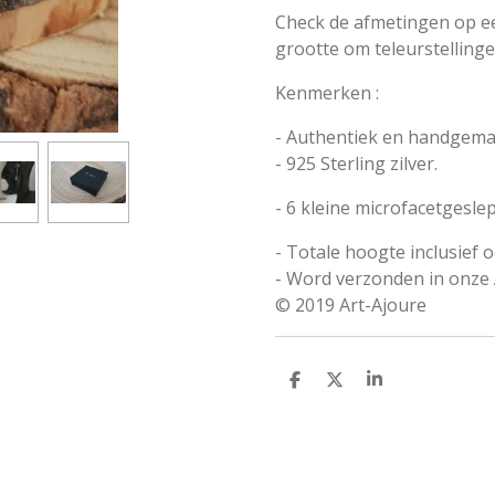
Check de afmetingen op ee
grootte om teleurstelling
Kenmerken :
- Authentiek en handgemaa
- 925 Sterling zilver.
- 6 kleine microfacetgesl
- Totale hoogte inclusief 
- Word verzonden in onze 
© 2019 Art-Ajoure
D
D
S
e
e
h
l
e
a
e
l
r
n
e