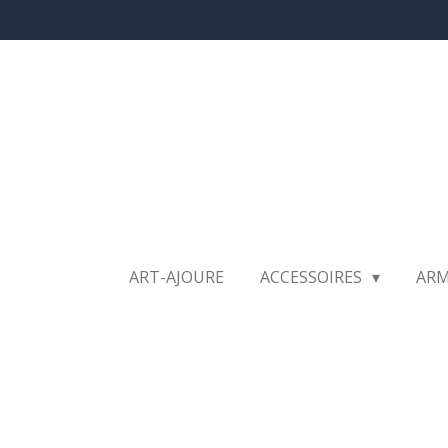
Ga
direct
naar
de
hoofdinhoud
ART-AJOURE
ACCESSOIRES
AR