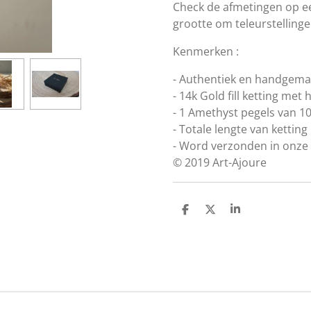
Check de afmetingen op ee
grootte om teleurstelling
Kenmerken :
- Authentiek en handgemaa
- 14k Gold fill ketting met
- 1 Amethyst pegels van 1
- Totale lengte van kettin
- Word verzonden in onze 
© 2019 Art-Ajoure
D
D
S
e
e
h
l
e
a
e
l
r
n
e