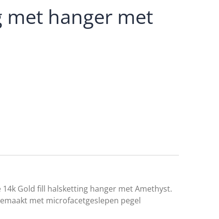
g met hanger met
14k Gold fill halsketting hanger met Amethyst.
 gemaakt met microf
acetgeslepen pegel