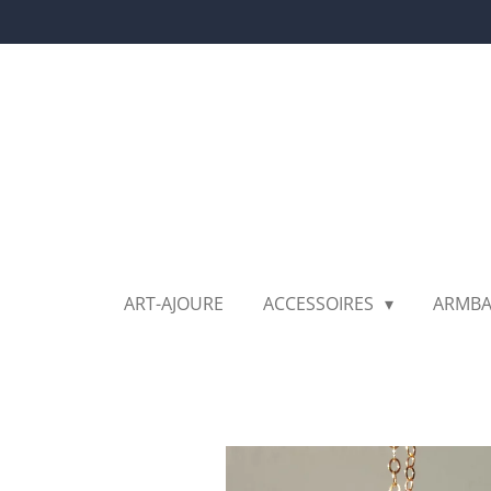
Ga
direct
naar
de
hoofdinhoud
ART-AJOURE
ACCESSOIRES
ARMB