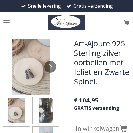
Snelle levering
Gratis verzending
Ga
direct
naar
de
hoofdinhoud
Art-Ajoure 925
Sterling zilver
oorbellen met
Ioliet en Zwarte
Spinel.
€ 104,95
GRATIS verzending
In winkelwagen