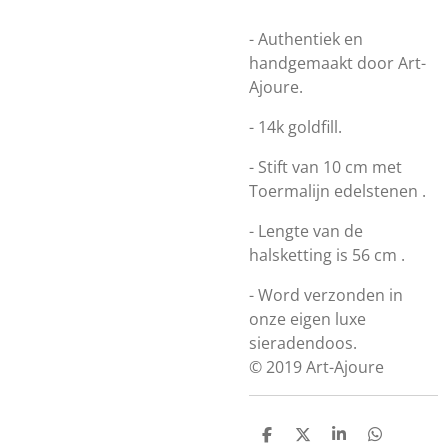
- Authentiek en
handgemaakt door Art-
Ajoure.
- 14k goldfill.
- Stift van 10 cm met
Toermalijn
edelstenen .
- Lengte van de
halsketting is 56 cm .
- Word verzonden in
onze eigen luxe
sieradendoos.
© 2019 Art-Ajoure
D
D
S
D