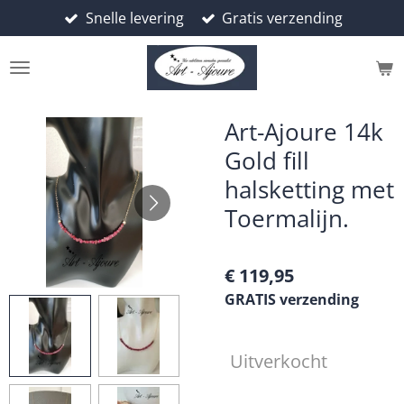
Snelle levering
Gratis verzending
Ga
direct
naar
de
hoofdinhoud
Art-Ajoure 14k
Gold fill
halsketting met
Toermalijn.
€ 119,95
GRATIS verzending
Uitverkocht