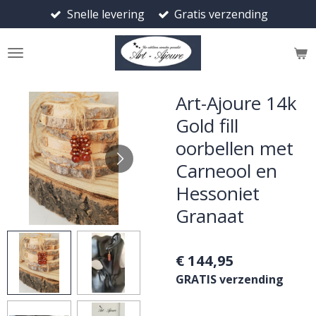
Snelle levering
Gratis verzending
Ga
direct
naar
de
hoofdinhoud
Art-Ajoure 14k
Gold fill
oorbellen met
Carneool en
Hessoniet
Granaat
€ 144,95
GRATIS verzending