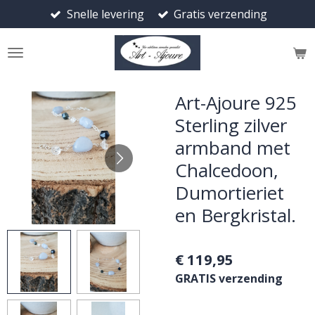
Snelle levering
Gratis verzending
Ga
direct
naar
de
hoofdinhoud
Art-Ajoure 925
Sterling zilver
armband met
Chalcedoon,
Dumortieriet
en Bergkristal.
€ 119,95
GRATIS verzending