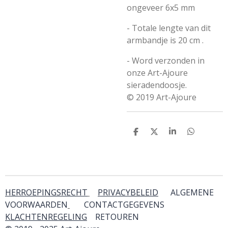
ongeveer 6x5 mm
- Totale lengte van dit
armbandje is 20 cm .
- Word verzonden in
onze Art-Ajoure
sieradendoosje.
© 2019 Art-Ajoure
D
D
S
D
e
e
h
e
l
e
a
l
e
l
r
e
n
e
n
HERROEPINGSRECHT
PRIVACYBELEID
ALGEMENE
VOORWAARDEN
CONTACTGEGEVENS
KLACHTENREGELING
RETOUREN
& SERVICE