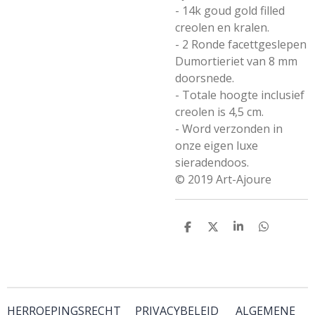
- 14k goud gold filled
creolen en kralen.
- 2 Ronde facettgeslepen
Dumortieriet van 8 mm
doorsnede.
- Totale hoogte inclusief
creolen is 4,5 cm.
- Word verzonden in
onze eigen luxe
sieradendoos.
© 2019 Art-Ajoure
D
D
S
D
e
e
h
e
l
e
a
l
e
l
r
e
n
e
n
HERROEPINGSRECHT
PRIVACYBELEID
ALGEMENE