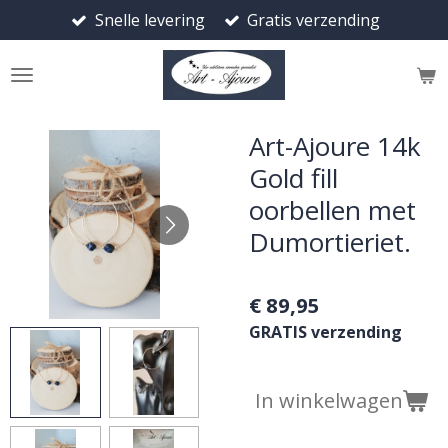
Snelle levering
Gratis verzending
Ga
direct
naar
de
hoofdinhoud
Art-Ajoure 14k
Gold fill
oorbellen met
Dumortieriet.
€ 89,95
GRATIS verzending
In winkelwagen