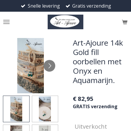
Snelle levering
Gratis verzending
Ga
direct
naar
de
hoofdinhoud
Art-Ajoure 14k
Gold fill
oorbellen met
Onyx en
Aquamarijn.
€ 82,95
GRATIS verzending
Uitverkocht