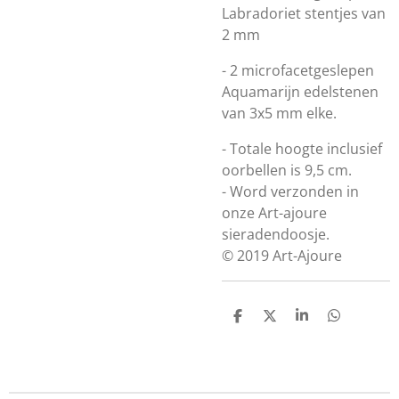
Labradoriet stentjes van
2 mm
- 2 microfacetgeslepen
Aquamarijn edelstenen
van 3x5 mm elke.
- Totale hoogte inclusief
oorbellen is 9,5 cm.
- Word verzonden in
onze Art-ajoure
sieradendoosje.
© 2019 Art-Ajoure
D
D
S
D
e
e
h
e
l
e
a
l
e
l
r
e
n
e
n