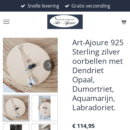
Snelle levering
Gratis verzending
Ga
direct
naar
de
hoofdinhoud
Art-Ajoure 925
Sterling zilver
oorbellen met
Dendriet
Opaal,
Dumortriet,
Aquamarijn,
Labradoriet.
€ 114,95