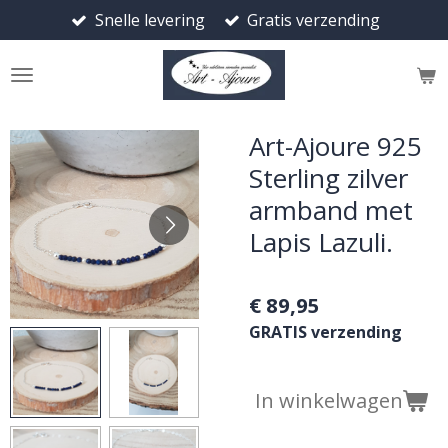
Snelle levering
Gratis verzending
Ga
direct
naar
de
hoofdinhoud
Art-Ajoure 925
Sterling zilver
armband met
Lapis Lazuli.
€ 89,95
GRATIS verzending
In winkelwagen