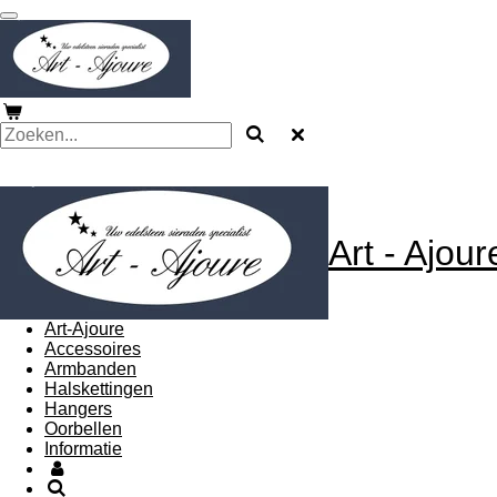
Ga
direct
naar
de
hoofdinhoud
Art - Ajou
Art-Ajoure
Accessoires
Armbanden
Halskettingen
Hangers
Oorbellen
Informatie