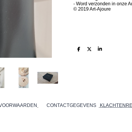
- Word verzonden in onze A
© 2019 Art-Ajoure
D
D
S
e
e
h
l
e
a
e
l
r
n
e
 VOORWAARDEN
CONTACTGEGEVENS
KLACHTENRE