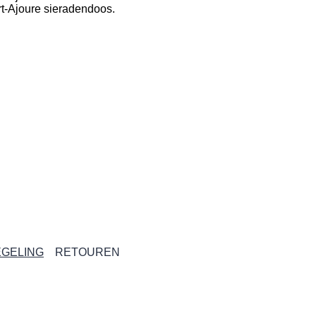
rt-Ajoure sieradendoos.
GELING
RETOUREN
& SERVICE