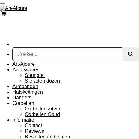
Ga
direct
naar
de
hoofdinhoud
Art-Ajoure
Accessoires
Shungiet
Sieraden dozen
Armbanden
Halskettingen
Hangers
Oorbellen
Oorbellen Zilver
Oorbellen Goud
Informatie
Contact
Reviews
Bestellen en betalen