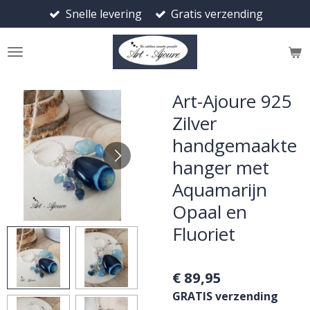
Snelle levering
Gratis verzending
Ga
direct
naar
de
hoofdinhoud
Art-Ajoure 925
Zilver
handgemaakte
hanger met
Aquamarijn
Opaal en
Fluoriet
€ 89,95
GRATIS verzending