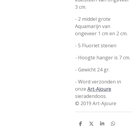
3 cm.
- 2 middel grote
Aquamarijn van
ongeveer 1 cm en 2 cm.
- 5 Fluoriet stenen
-
Hoogte hanger is 7 cm.
- Gewicht 24 gr.
- Word verzonden in
onze
Art-Ajoure
sieradendoos.
© 2019 Art-Ajoure
D
D
S
D
e
e
h
e