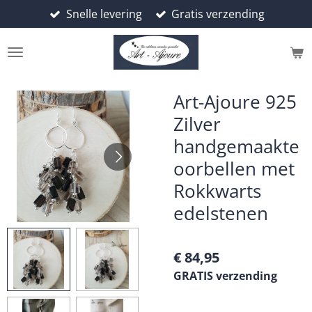
Snelle levering
Gratis verzending
Ga
direct
naar
de
hoofdinhoud
Art-Ajoure 925
Zilver
handgemaakte
oorbellen met
Rokkwarts
edelstenen
€ 84,95
GRATIS verzending