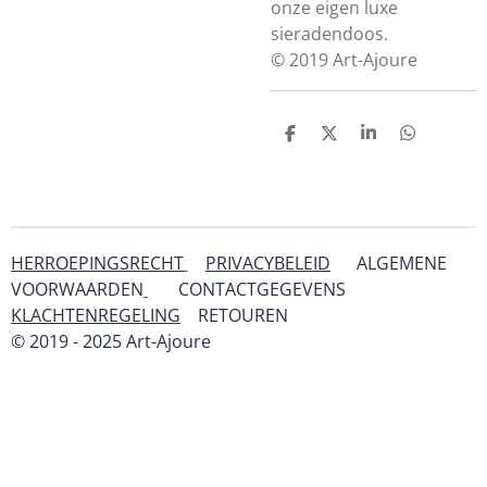
onze eigen luxe
sieradendoos.
© 2019 Art-Ajoure
D
D
S
D
e
e
h
e
l
e
a
l
e
l
r
e
n
e
n
HERROEPINGSRECHT
PRIVACYBELEID
ALGEMENE
VOORWAARDEN
CONTACTGEGEVENS
KLACHTENREGELING
RETOUREN
& SERVICE
© 2019 - 2025 Art-Ajoure