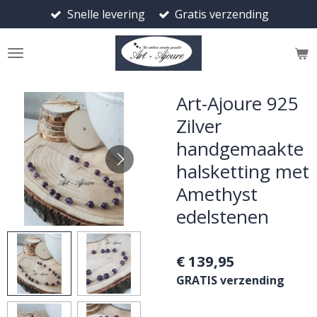
Snelle levering
Gratis verzending
Ga
direct
naar
de
hoofdinhoud
Art-Ajoure 925
Zilver
handgemaakte
halsketting met
Amethyst
edelstenen
€ 139,95
GRATIS verzending