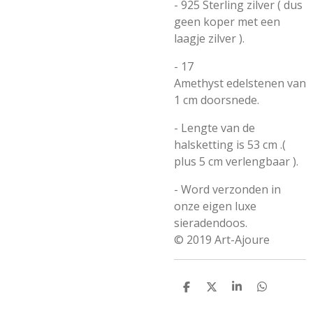
- 925 Sterling zilver ( dus
geen koper met een
laagje zilver ).
- 17
Amethyst
edelstenen van
1 cm doorsnede.
- Lengte van de
halsketting is 53 cm .(
plus 5 cm verlengbaar ).
- Word verzonden in
onze eigen luxe
sieradendoos.
© 2019 Art-Ajoure
D
D
S
D
e
e
h
e