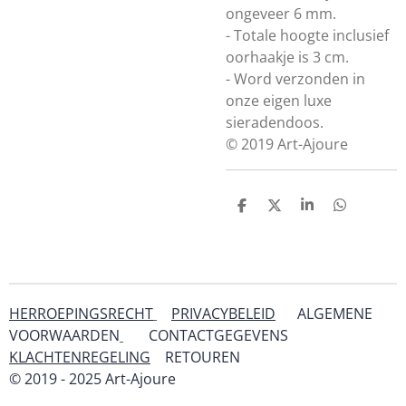
ongeveer 6 mm.
- Totale hoogte inclusief
oorhaakje is 3 cm.
- Word verzonden in
onze eigen luxe
sieradendoos.
© 2019 Art-Ajoure
D
D
S
D
e
e
h
e
l
e
a
l
e
l
r
e
n
e
n
HERROEPINGSRECHT
PRIVACYBELEID
ALGEMENE
VOORWAARDEN
CONTACTGEGEVENS
KLACHTENREGELING
RETOUREN
& SERVICE
© 2019 - 2025 Art-Ajoure