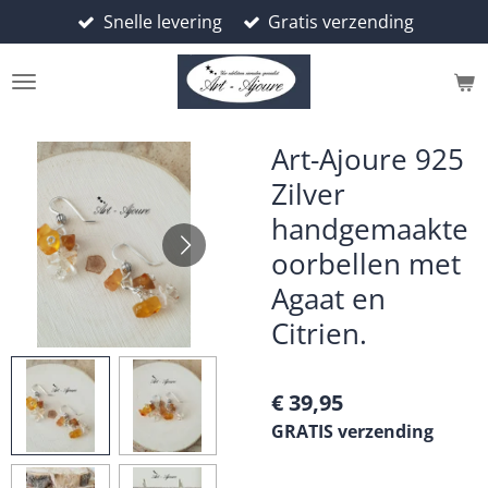
Snelle levering
Gratis verzending
Ga
direct
naar
de
hoofdinhoud
Art-Ajoure 925
Zilver
handgemaakte
oorbellen met
Agaat en
Citrien.
€ 39,95
GRATIS verzending