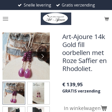
Snelle levering
Gratis verzending
Ga
direct
naar
de
hoofdinhoud
Art-Ajoure 14k
Gold fill
oorbellen met
Roze Saffier en
Rhodoliet.
€ 139,95
GRATIS verzending
In winkelwagen