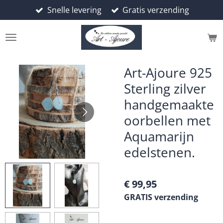
Snelle levering
Gratis verzending
Ga
direct
naar
de
hoofdinhoud
Art-Ajoure 925
Sterling zilver
handgemaakte
oorbellen met
Aquamarijn
edelstenen.
€ 99,95
GRATIS verzending