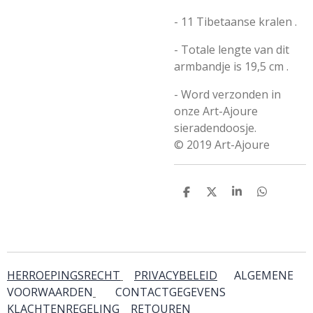
- 11 Tibetaanse kralen .
- Totale lengte van dit
armbandje is 19,5 cm .
- Word verzonden in
onze Art-Ajoure
sieradendoosje.
© 2019 Art-Ajoure
D
D
S
D
e
e
h
e
l
e
a
l
e
l
r
e
n
e
n
HERROEPINGSRECHT
PRIVACYBELEID
ALGEMENE
VOORWAARDEN
CONTACTGEGEVENS
KLACHTENREGELING
RETOUREN
& SERVICE