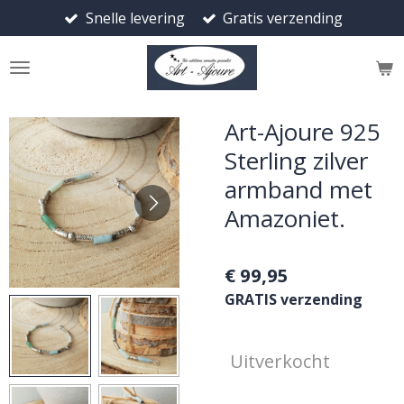
Snelle levering
Gratis verzending
Ga
direct
naar
de
hoofdinhoud
Art-Ajoure 925
Sterling zilver
armband met
Amazoniet.
€ 99,95
GRATIS verzending
Uitverkocht