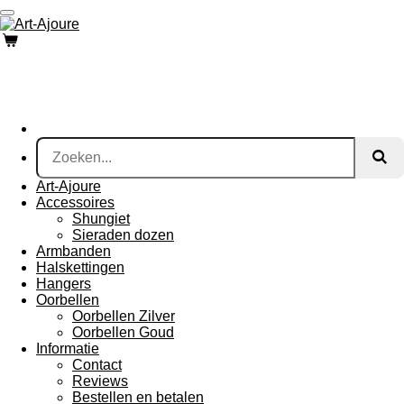
Ga
direct
naar
de
hoofdinhoud
Art-Ajoure
Accessoires
Shungiet
Sieraden dozen
Armbanden
Halskettingen
Hangers
Oorbellen
Oorbellen Zilver
Oorbellen Goud
Informatie
Contact
Reviews
Bestellen en betalen