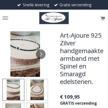
Snelle levering
Gratis verzending
Ga
direct
naar
de
hoofdinhoud
Art-Ajoure 925
Zilver
handgemaakte
armband met
Spinel en
Smaragd
edelstenen.
€ 109,95
GRATIS verzending