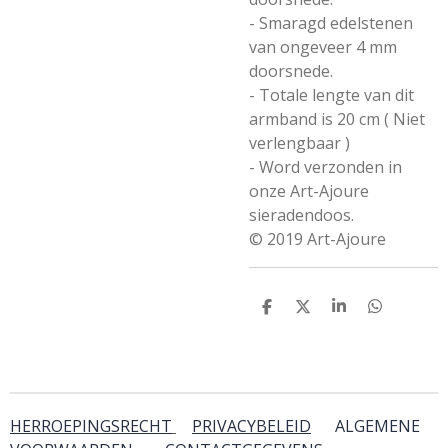
- Smaragd edelstenen
van ongeveer 4 mm
doorsnede.
- Totale lengte van dit
armband is 20 cm ( Niet
verlengbaar )
- Word verzonden in
onze Art-Ajoure
sieradendoos.
© 2019 Art-Ajoure
D
D
S
D
e
e
h
e
l
e
a
l
e
l
r
e
n
e
n
HERROEPINGSRECHT
PRIVACYBELEID
ALGEMENE